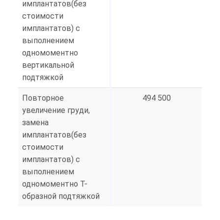
имплантатов(без
стоимости
имплантатов) с
выполнением
одномоментно
вертикальной
подтяжкой
Повторное
494 500
увеличение груди,
замена
имплантатов(без
стоимости
имплантатов) с
выполнением
одномоментно Т-
образной подтяжкой