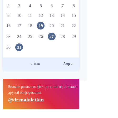
2
3
4
5
6
7
8
9
10
11
12
13
14
15
16
17
18
19
20
21
22
23
24
25
26
27
28
29
30
31
Апр »
« Фев
Больше реальных фото до и после, а также
другой информации.
@dr.maloletkin