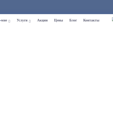
 мне
Услуги
Акции
Цены
Блог
Контакты
Пластический хирург С.В. Малолеткин