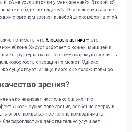
й: «А не ухудшится ли у меня зрение?». Второй: «Я
мне можно будет их надеть?». Эти опасения вполне
дом с органом зрения, и любой дискомфорт в этой
Важно понимать, что
блефаропластика
— это
лазном яблоке. Хирург работает с кожей, мышцей и
нние структуры глаза. Поэтому напрямую повлиять
 дальнозоркость операция не может. Однако
 же существует, и чаще всего оно положительное.
 качество зрения?
нее веко нависает настолько сильно, что
фект «шор», сужая поле зрения, особенно сверху и
ать этого, привыкая постоянно приподнимать
аях блефаропластика действительно улучшает